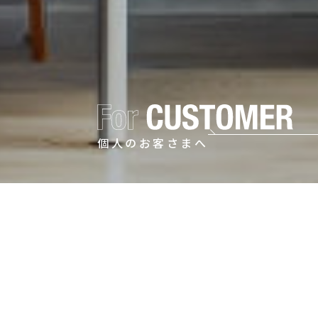
個人のお客さまへ
て、
出していきます。